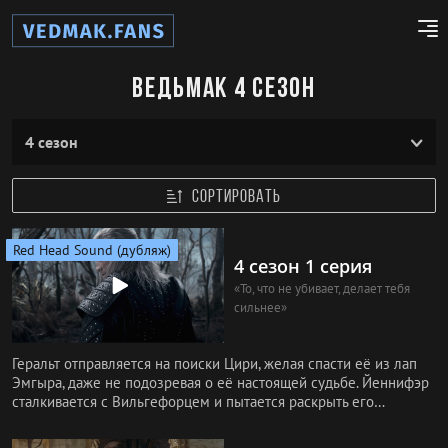
Ведьмак 4 сезон
CОРТИРОВАТЬ
Red Head Sound (дубляж)
4 сезон 1 серия
«То, что не убивает, делает тебя
сильнее»
Геральт отправляется на поиски Цири, желая спасти её из лап
Эмгыра, даже не подозревая о её настоящей судьбе. Йеннифэр
сталкивается с Вильгефорцем и пытается раскрыть его
замысел,