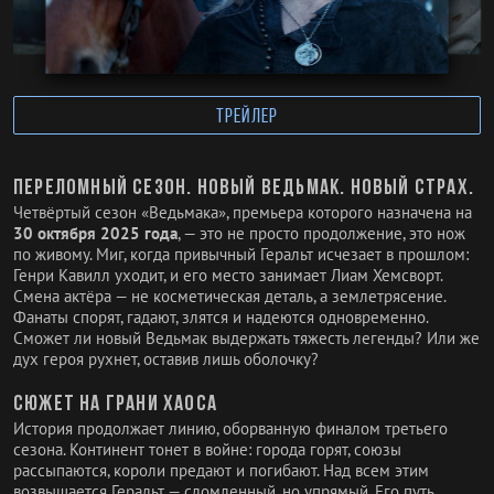
ТРЕЙЛЕР
Переломный сезон. Новый ведьмак. Новый страх.
Четвёртый сезон «Ведьмака», премьера которого назначена на
30 октября 2025 года
, — это не просто продолжение, это нож
по живому. Миг, когда привычный Геральт исчезает в прошлом:
Генри Кавилл уходит, и его место занимает Лиам Хемсворт.
Смена актёра — не косметическая деталь, а землетрясение.
Фанаты спорят, гадают, злятся и надеются одновременно.
Сможет ли новый Ведьмак выдержать тяжесть легенды? Или же
дух героя рухнет, оставив лишь оболочку?
Сюжет на грани хаоса
История продолжает линию, оборванную финалом третьего
сезона. Континент тонет в войне: города горят, союзы
рассыпаются, короли предают и погибают. Над всем этим
возвышается Геральт — сломленный, но упрямый. Его путь