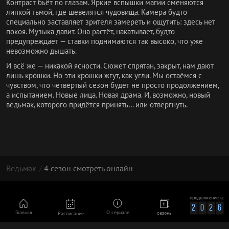
Контраст бьёт по глазам. Яркие вспышки магии сменяются
липкой тьмой, где шевелятся чудовища. Камера будто
специально заставляет зрителя замереть и ощутить: здесь нет
покоя. Музыка давит. Она растёт, накатывает, будто
предупреждает — ставки поднимаются так высоко, что уже
невозможно дышать.
И всё же — никакой ясности. Сюжет спрятан, закрыт, нам дают
лишь крошки. Но эти крошки жгут, как угли. Мы остаёмся с
чувством, что четвёртый сезон будет не просто продолжением,
а испытанием. Новые лица. Новая драма. И, возможно, новый
ведьмак, которого придётся принять… или отвергнуть.
Ведьмак
4 сезон смотреть онлайн
© 2026 | Фан-сайт сериала Ведьмак | Все права
продолжение в:
принадлежат их владельцам
2
0
2
6
Главная
О сериале
сезоны
Расписание