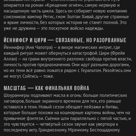
опирается на роман «Крещение огнём», самую нервную и
насыщенную часть цикла. Здесь он собирает новую компанию
союзников: вампир Регис, гном Золтан Хивай, другие странные
и яркие личности, без которых история не станет полной. Это
уже не дружина — это лоскутное войско надежды.
Йеннифер и Цири — связанные, но разорванные
Йеннифер (Аня Чалотра) — в вихре магических интриг, где
каждый ритуал может обернуться катастрофой. Цири (Фрейя
Аллан) — на грани внутреннего разлома: свобода против власти,
личность против предназначения. Они идут разными дорогами,
но их тени всё равно ложатся рядом с Геральтом. Разойтись они
не могут. Сойтись — тоже.
Масштаб — как финальная война
Шоураннеры подливают масла в огонь: больше политических
заговоров, больше экранного времени для тех, кто раньше
оставался в тени. Новый сезон обещает пейзажи и битвы,
которые больше похожи на кошмарные картины войны, чем на
привычное фэнтези. Съёмки шли параллельно с пятой частью, и
это чувствуется — четвёртый сезон звучит как увертюра к
последнему акту. Грандиозному. Мрачному. Беспощадному.