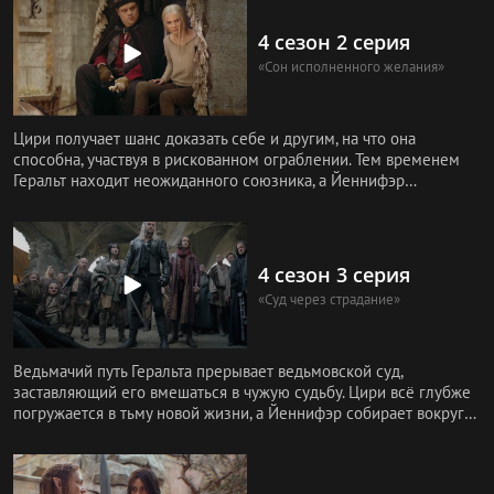
4 сезон 2 серия
«Сон исполненного желания»
Цири получает шанс доказать себе и другим, на что она
способна, участвуя в рискованном ограблении. Тем временем
Геральт находит неожиданного союзника, а Йеннифэр
отправляется в Мон
4 сезон 3 серия
«Суд через страдание»
Ведьмачий путь Геральта прерывает ведьмовской суд,
заставляющий его вмешаться в чужую судьбу. Цири всё глубже
погружается в тьму новой жизни, а Йеннифэр собирает вокруг
себя всё бо