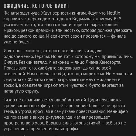
Ожидание, которое давит
Фанаты ждут чуда. Ждут верности книгам. Ждут, что Netflix
справится с переходом от одного Ведьмака к другому. Всё
указывает на то, что нам готовят историю с нарастающим
мраком, резкой драмой и эпичностью, которая должна удержать
нас до самого конца. И если этот сезон провалится — финала
уже не будет.
И вот он — момент, которого все боялись и ждали
одновременно. Геральт. Но не тот, к которому мы привыкли. Тень.
Силуэт. Резкий взгляд. И наконец — лицо Лиама Хемсворта.
Показывают его, как будто сдерживают дыхание всей
вселенной. Нам намекают: «Да, это он, смиритесь». Но можно ли
смириться? Фанаты сидят, разрываясь между ожиданием и
тоской, а создатели играют этим чувством, будто дергают за
натянутую струну.
Тизер не ограничивается одной интригой. Цири появляется
среди загадочных фигур — её взросление больше не просто
тема, а угроза, вросшая в саму ткань повествования. Йеннифер
же показана в вихре ритуалов, где магия превращает
пространство в хаос. Взрывы силы, огонь стихий — всё это не
украшение, а предвестие катастрофы.