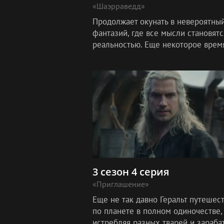
«Шаэрраведд»
Продолжает окунать в невероятны
фантазий, где все мысли становятс
реальностью. Еще некоторое врем
назад Геральт ощущал себя полно
свободным.
3 сезон 4 серия
«Приглашение»
Еще не так давно Геральт путешес
по планете в полном одиночестве,
истребляя разных тварей и зараба