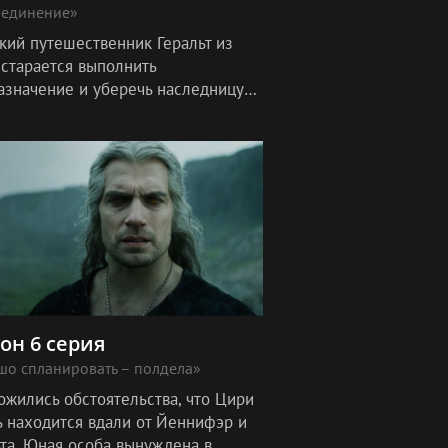
оединение»
кий путешественник Геральт из
 старается выполнить
азначение и уберечь наследницу
ы от глобальных неприятностей.
 лет назад он пообещал в случае
кнове
зон 6 серия
шо спланировать – полдела»
ожились обстоятельства, что Цири
ь находится вдали от Йеннифэр и
ьта. Юная особа вынуждена в