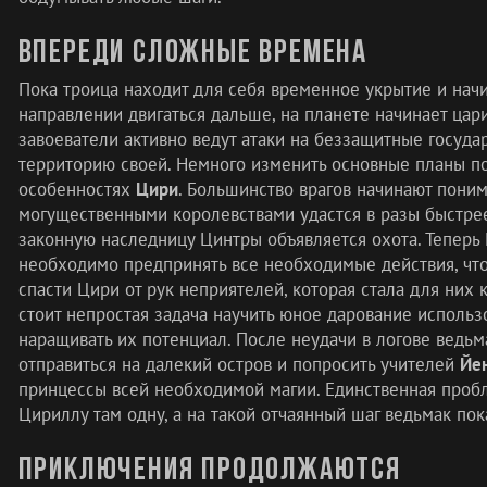
Впереди сложные времена
Пока троица находит для себя временное укрытие и начи
направлении двигаться дальше, на планете начинает цар
завоеватели активно ведут атаки на беззащитные госуда
территорию своей. Немного изменить основные планы п
особенностях
Цири
. Большинство врагов начинают понима
могущественными королевствами удастся в разы быстрее,
законную наследницу Цинтры объявляется охота. Теперь 
необходимо предпринять все необходимые действия, чт
спасти Цири от рук неприятелей, которая стала для них 
стоит непростая задача научить юное дарование использ
наращивать их потенциал. После неудачи в логове ведь
отправиться на далекий остров и попросить учителей
Йе
принцессы всей необходимой магии. Единственная пробле
Цириллу там одну, а на такой отчаянный шаг ведьмак пока
Приключения продолжаются