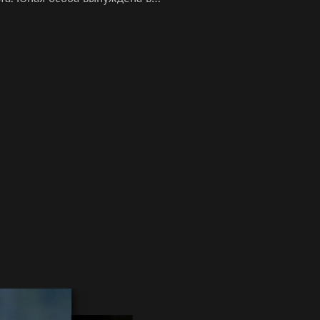
чку справляться со всеми
емами, возникающими на их пути.