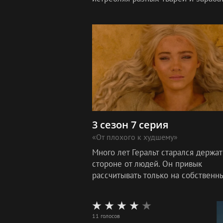
таким образом, на жизнь. Однако
падение Цинтры все поменяло. Ве
3 сезон 7 серия
«От плохого к худшему»
Много лет Геральт старался держат
стороне от людей. Он привык
рассчитывать только на собственн
силы. Ведьмак старался путешеств
в полном одиночестве и ни к кому
прив
11 голосов