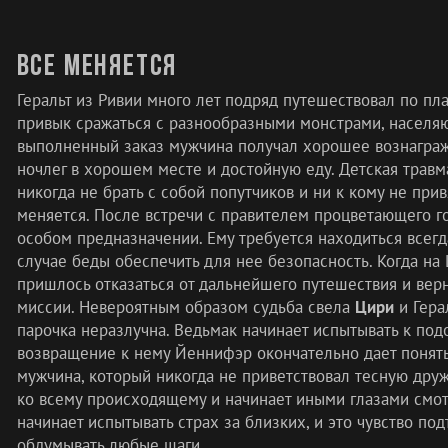
Все меняется
Геральт из Ривии много лет подряд путешествовал по пла
привык сражаться с разнообразными монстрами, населяю
выполненный заказ мужчина получал хорошее вознагражд
ночлег в хорошем месте и достойную еду. Детская травм
никогда не брать с собой попутчиков и ни к кому не прив
меняется. После встречи с правителем процветающего г
особом предназначении. Ему требуется находиться всегд
случае беды обеспечить для нее безопасность. Когда на 
пришлось отказаться от дальнейшего путешествия и верн
миссии. Невероятным образом судьба свела
Цири
и Герал
парочка неразлучна. Ведьмак начинает испытывать к подо
возвращение к нему Йеннифэр окончательно дает понять 
мужчина, который никогда не приветствовал тесную дру
ко всему происходящему и начинает иными глазами смот
начинает испытывать страх за близких, и это чувство по
обдумывать любые шаги.