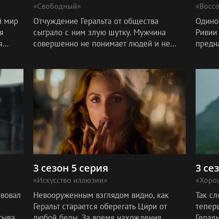
«Свободный»
«Восс
й мир
Отчуждение Геральта от общества
Одино
я
сыграло с ним злую шутку. Мужчина
Ривии
я
совершенно не понимает людей и не
предн
стью
способен в них разбираться. Из-за
Цинтр
невнимательности он неоднократно
Много
доверялся тем
возни
3 сезон 5 серия
3 се
«Искусство иллюзии»
«Хоро
твовал
Невооруженным взглядом видно, как
Так сл
Геральт старается оберегать Цири от
тепер
тывая,
любой беды. За время нахождения
Герал