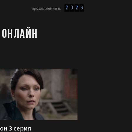
2
0
2
6
продолжение в:
 онлайн
зон 3 серия