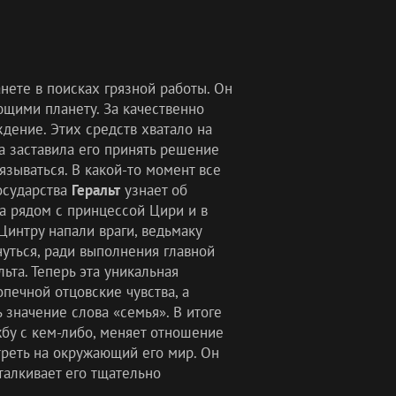
нете в поисках грязной работы. Он
щими планету. За качественно
ение. Этих средств хватало на
а заставила его принять решение
язываться. В какой-то момент все
осударства
Геральт
узнает об
а рядом с принцессой Цири и в
Цинтру напали враги, ведьмаку
уться, ради выполнения главной
ьта. Теперь эта уникальная
печной отцовские чувства, а
значение слова «семья». В итоге
жбу с кем-либо, меняет отношение
реть на окружающий его мир. Он
дталкивает его тщательно