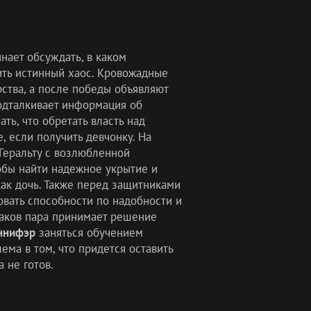
нает обсуждать, в каком
ить истинный хаос. Кровожадные
рства, а после победы объявляют
одталкивает информация об
ть, что обретать власть над
 если получить девчонку. На
Геральту с возлюбленной
обы найти надежное укрытие и
как дочь. Также перед защитниками
овать способности по надобности и
маков пара принимает решение
ннифэр
заняться обучением
ма в том, что придется оставить
 не готов.