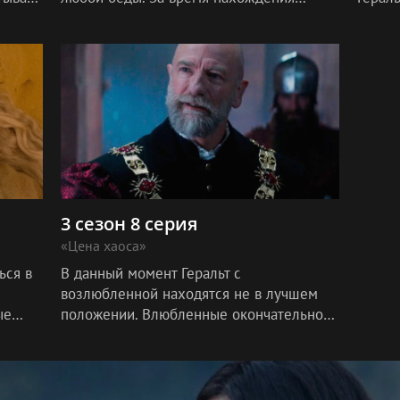
вместе он успел привязаться к
одино
дьмаку
принцессе, как к собственной дочери.
пробл
Тем времене
Тем
3 сезон 8 серия
«Цена хаоса»
ься в
В данный момент Геральт с
возлюбленной находятся не в лучшем
ые
положении. Влюбленные окончательно
овать
понимают, что лишились поддержки со
 не
стороны. Теперь их окружают только
враги. Многие