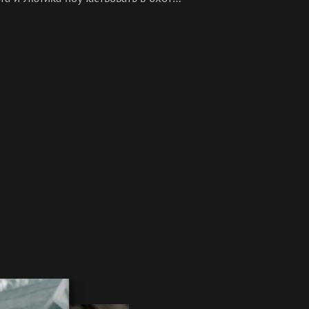
аконов. Йеннифэр также
диняется к отряду вместе с банд