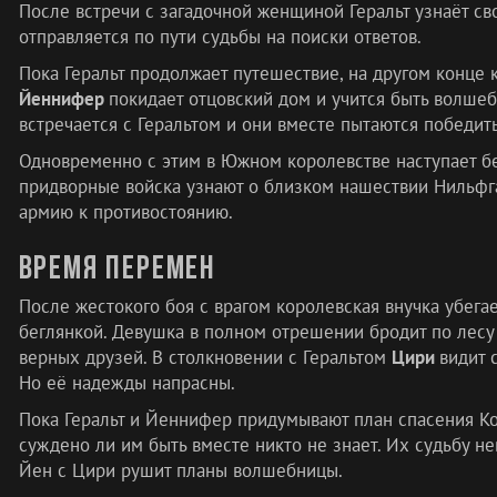
После встречи с загадочной женщиной Геральт узнаёт св
отправляется по пути судьбы на поиски ответов.
Пока Геральт продолжает путешествие, на другом конце
Йеннифер
покидает отцовский дом и учится быть волше
встречается с Геральтом и они вместе пытаются победить 
Одновременно с этим в Южном королевстве наступает бе
придворные войска узнают о близком нашествии Нильфга
армию к противостоянию.
Время перемен
После жестокого боя с врагом королевская внучка убегае
беглянкой. Девушка в полном отрешении бродит по лесу
верных друзей. В столкновении с Геральтом
Цири
видит 
Но её надежды напрасны.
Пока Геральт и Йеннифер придумывают план спасения Ко
суждено ли им быть вместе никто не знает. Их судьбу не
Йен с Цири рушит планы волшебницы.