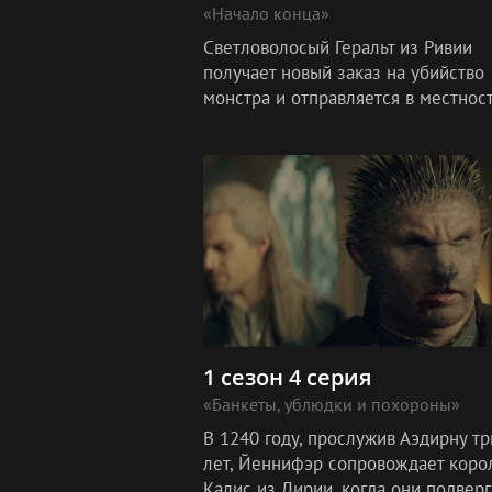
«Начало конца»
Светловолосый Геральт из Ривии
получает новый заказ на убийство
монстра и отправляется в местнос
Блавикен. Недалеко от города
расположено болото, в котором ох
находит тварь.
1 сезон 4 серия
«Банкеты, ублюдки и похороны»
В 1240 году, прослужив Аэдирну тр
лет, Йеннифэр сопровождает коро
Калис из Лирии, когда они подвер