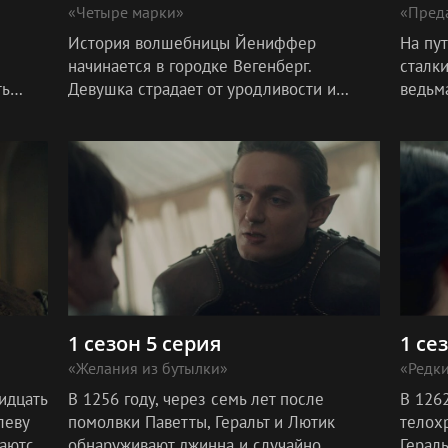
«Четыре марки»
«Преда
История волшебницы Йениффер
На пу
начинается в городке Вегенберг.
сталк
ть
Девушка страдает от уродливости и
ведьм
терпит насмешки окружающих и родного
не ост
отник
отца. В попытках изменить жизнь Йен
жертв
попадает в ру
1 сезон 5 серия
1 се
«Желания из бутылки»
«Редк
идцать
В 1256 году, через семь лет после
В 1262
леву
помолвки Паветты, Геральт и Лютик
телохр
гаются
обнаруживают джинна и случайно
Гераль