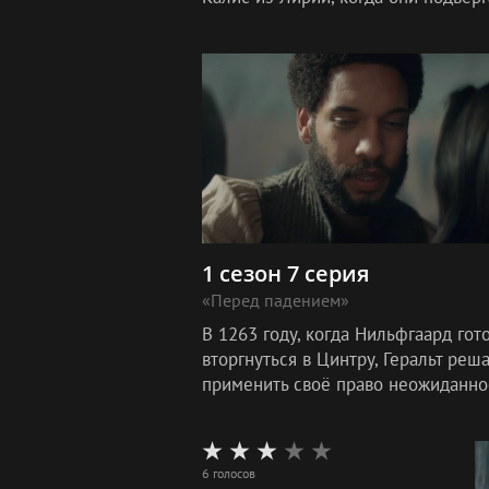
убийцы. Убийца следует за ними ч
несколько порталов, убивая К
1 сезон 7 серия
«Перед падением»
В 1263 году, когда Нильфгаард гот
вторгнуться в Цинтру, Геральт реш
применить своё право неожиданно
потребовать себе Цири, чтобы защ
ее.
6 голосов