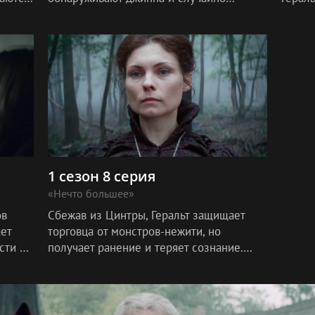
ерез
освобождают его. Сначала кажется, что
на др
Лютик — «хозяин» джинна, но потом он
присое
серьез
1 сезон 8 серия
«Нечто большее»
ов
Сбежав из Цинтры, Геральт защищает
ает
торговца от монстров-нежити, но
сти и
получает ранение и теряет сознание.
итить
Йеннифэр и маги укрепляют
стратегически важную крепость Содден-
Хилл.