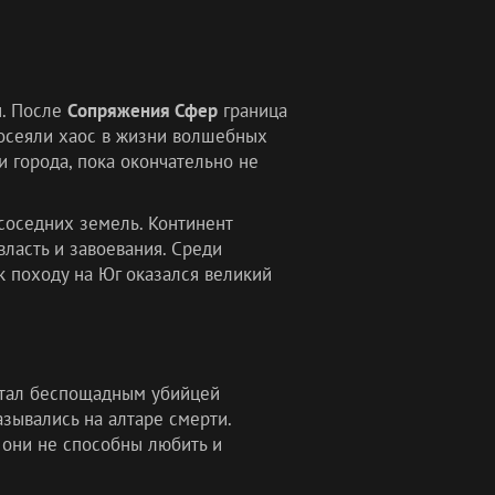
ы. После
Сопряжения Сфер
граница
осеяли хаос в жизни волшебных
и города, пока окончательно не
соседних земель. Континент
власть и завоевания. Среди
к походу на Юг оказался великий
тал беспощадным убийцей
азывались на алтаре смерти.
и они не способны любить и