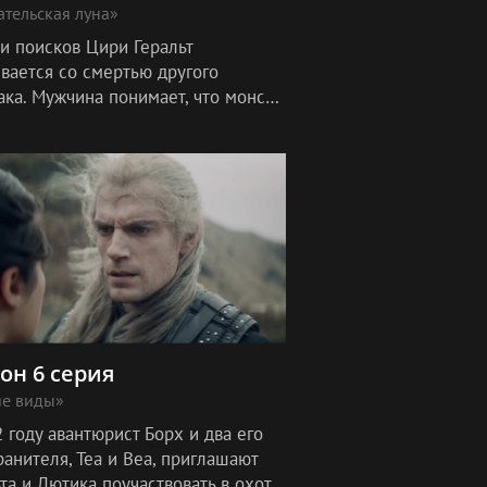
тельская луна»
ти поисков Цири Геральт
ивается со смертью другого
ака. Мужчина понимает, что монстр
ановится и придёт за новой
ой.
зон 6 серия
ие виды»
 году авантюрист Борх и два его
анителя, Теа и Веа, приглашают
та и Лютика поучаствовать в охоте