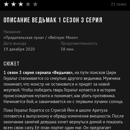
21 голос
Описание Ведьмак 1 сезон 3 серия
Название
«Предательская луна» / «Betrayer Moon»
Дата выхода
Продолжительность
19 декабря 2020
58 мин
Сюжет
1 сезон 3 серия сериала «Ведьмак»,
на пути поисков Цири
Геральт сталкивается со смертью другого ведьмака. Мужчина
понимает, что монстр не остановится и придёт за новой
жертвой. Чтобы победить тварь Геральт копается в истории
происхождения мутанта и понимает, как убить противника.
Начинается бой, и заканчивается он с первыми лучами солнца.
Пока Геральт борется со Стригой Йен в школе Аретуза
готовится к выпускному и обряду изменения внешности. После
окончания занятий девушка хочет вернуться домой и показать
всем свою силу. Её план портит один маг. Он предлагает