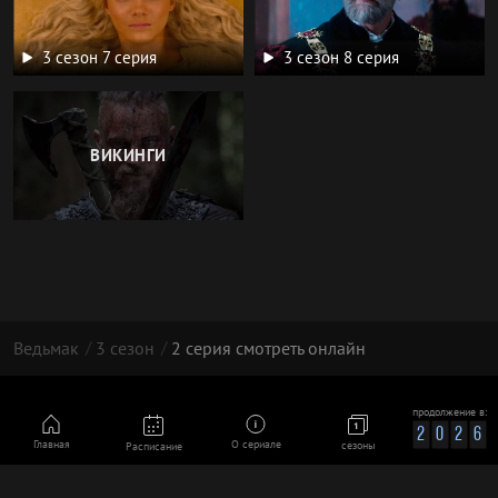
3 сезон 7 серия
3 сезон 8 серия
ВИКИНГИ
Ведьмак
3 сезон
2 серия смотреть онлайн
© 2026 | Фан-сайт сериала Ведьмак | Все права
продолжение в:
принадлежат их владельцам
2
0
2
6
Главная
О сериале
сезоны
Расписание