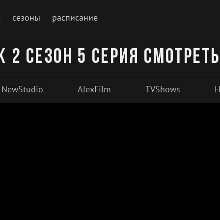
е
сезоны
расписание
 2 сезон 5 серия смотрет
NewStudio
AlexFilm
TVShows
H