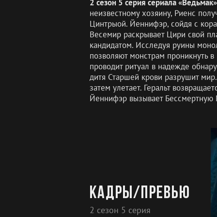
2 сезон 5 серия сериала «Ведьмак»
неизвестному хозяину, Риенс полу
Цинтрыой. Йеннифэр, сойдя с кора
Весемир раскрывает Цири свой пла
кандидатом. Исследуя руины моноли
позволяют монстрам проникнуть в и
проводит ритуал в надежде обнару
дитя Старшей крови разрушит мир.
затем улетает. Геральт возвращает
Йеннифэр вызывает Бессмертную М
Кадры/превью
2 сезон 5 серия