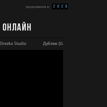
2
0
2
6
продолжение в:
ь онлайн
Drezka Studio
Дубляж (UA)
Субтитры