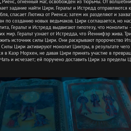
,
Риенс, огненный маг, освобожден из тюрьмы. От волшебни
чает задание найти Цири. Геральт и Истредд отправляются
бля, спасает Лютика от Риенса; затем их разделяют и захва
н по созданию новых ведьмаков. Цири соглашается, но нас
та, Геральт и Истредд выдвигают гипотезу, что монолиты —
х мир. Геральт узнает от Истредда, что Йеннифэр жива. Три
жить источник силы Цири. Они раскрывают пророчество Итл
 Силы Цири активируют монолит Цинтры, в результате чего
ся в Каэр Морхен, не давая Цири принять участие в превра
ать и исчезает; ей поручено доставить Цири за пределы 