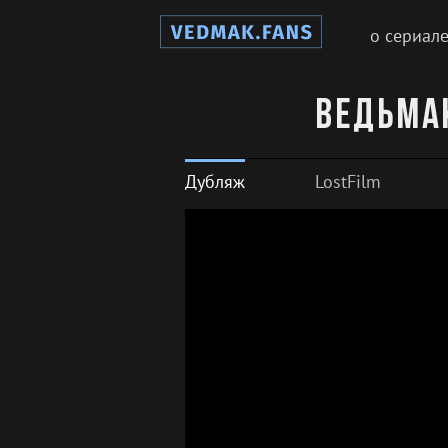
о сериал
Ведьмак
Дубляж
LostFilm