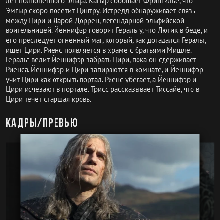
лет полноценного эльфа. Кагыр сообщает Фрингилье, что
Эмгыр скоро посетит Цинтру. Истредд обнаруживает связь
между Цири и Ларой Доррен, легендарной эльфийской
воительницей. Йеннифэр говорит Геральту, что Лютик в беде, и
его преследует огненный маг, который, как догадался Геральт,
ищет Цири. Риенс появляется в храме с братьями Мишле.
Геральт велит Йеннифэр забрать Цири, пока он сдерживает
Риенса. Йеннифэр и Цири запираются в комнате, и Йеннифэр
учит Цири как открыть портал. Риенс убегает, а Йеннифэр и
Цири исчезают в портале. Трисс рассказывает Тиссайе, что в
Цири течёт старшая кровь.
Кадры/превью