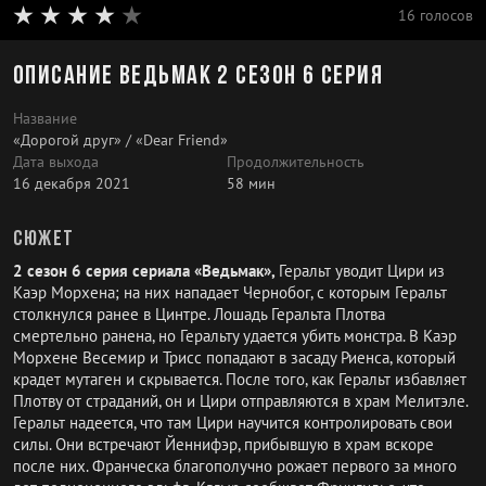
16 голосов
Описание Ведьмак 2 сезон 6 серия
Название
«Дорогой друг» / «Dear Friend»
Дата выхода
Продолжительность
16 декабря 2021
58 мин
Сюжет
2 сезон 6 серия сериала «Ведьмак»,
Геральт уводит Цири из
Каэр Морхена; на них нападает Чернобог, с которым Геральт
столкнулся ранее в Цинтре. Лошадь Геральта Плотва
смертельно ранена, но Геральту удается убить монстра. В Каэр
Морхене Весемир и Трисс попадают в засаду Риенса, который
крадет мутаген и скрывается. После того, как Геральт избавляет
Плотву от страданий, он и Цири отправляются в храм Мелитэле.
Геральт надеется, что там Цири научится контролировать свои
силы. Они встречают Йеннифэр, прибывшую в храм вскоре
после них. Франческа благополучно рожает первого за много