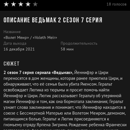
18 голосов
Описание Ведьмак 2 сезон 7 серия
Название
«Волет Меир» / «Voleth Meir»
Дата выхода
Продолжительность
16 декабря 2021
58 мин
Сюжет
2 сезон 7 серия сериала «Ведьмак»,
Йеннифэр и Цири
переносятся в дом женщины, которая ранее приютила Цири, и
обнаруживают, что её семья была убита Риенсом. Геральт
освобождает Лютика из тюрьмы и просит помочь найти
Йеннифэр и Цири. Лютик рассказывает Геральту об утерянной
магии Йеннифэр и том, как она бормотала заклинания; Геральт
узнает слова заклинания и понимает, что Йеннифэр находится в
союзе с Бессмертной Матерью или Волетом Меиром, демоном,
питающимся болью. Геральт и Лютик присоединяются к
гномьему отряду Ярпена Зигрина. Рождение ребенка Франчески