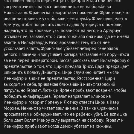
заставляет эльфов пересмотреть приоритеты, и они решают
сосредоточиться на восстановлении, а не на борьбе за
Нильфгаард. Франческа говорит обеспокоенной Фрингилье, что
она ценит кровные узы больше, чем дружбу. Фрингилья едет в
Аретузу, чтобы попросить своего дядю Арториуса о помощи,
надеясь, что их кровные узы повлияют на него, но Артуриус
отсылает ее, заявляя, что с самого начала она никогда не имела
власти в Нильфгаарде. Разочарованная тем, что от нее
ускользает власть, Фрингилья убивает четырех генералов
Белого Пламени и запугивает Кагыра, заставляя его поручиться
за нее перед императором. Тиссая рассказывает Вильгефорцу о
предательстве о том, что Цири предала Трисс. Дара прекращает
шпионить в пользу Дийкстры. Цири случайно читает мысли
Йеннифэр и видит ее предательство. Расстроенная Цири
выходит из себя, привлекая ближайший нильфгаардский
патруль, но Геральт, Лютик и Ярпен прибывают вовремя, чтобы
победить нильфгардцев. Геральт направляет клинок на
Йеннифэр и говорит Ярпену и Лютику отвести Цири в Каэр
Морхен. Йеннифэр читает заклинание. В замке Франческа
просыпается и обнаруживает, что ее ребенок убит. Ее вспышка
боли дает Волет Меиру силу вырваться на свободу; Геральт и
Йеннифэр прибывают, когда демон убегает из хижины.